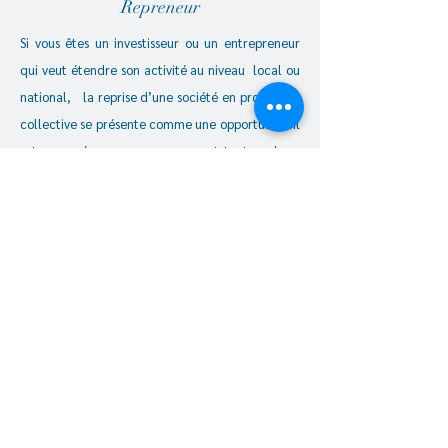
Repreneur
Si vous êtes un investisseur ou un entrepreneur
qui veut étendre son activité au niveau local ou
national, la reprise d’une société en procédure
collective se présente comme une opportunité. Il
est proposé un accompagnement tout au long
du processus d’acquisition: rechercher la
société, évaluer l'entreprise, rédiger l’offre
conforme au code de commerce, signatures des
actes et la reprise effective.
En savoir plus
05.